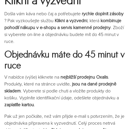
Klikni a vyzvedni
Došla vám káva nebo čaj a potřebujete ​
rychle doplnit zásoby​
? Pak vyzkoušejte službu
Klikni a vyzvedni​
, která ​
kombinuje
pohodlí nákupu v e-shopu a servis kamenné prodejny
​. Zboží
si vyberete on-line a objednávku budete mít do 45 minut v
ruce.
Objednávku máte do 45 minut v
ruce
V nabídce (výše) kliknete na ​
nejbližší prodejnu Oxalis​
.
Produkty, které na stránce uvidíte,
jsou na dané prodejně
skladem
​. Vyberete si podle chuti a vložíte produkty do
košíku. Vyplníte identifikační údaje, odešlete objednávku a ​
zaplatíte kartou​
.
Pak už jen počkáte, než vám přijde e-mail s potvrzením, že je
objednávka připravena k vyzvednutí. Celý proces netrvá