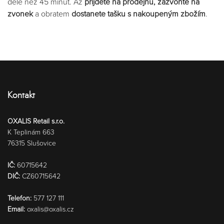
déle než 45 minut. Až ​
přijdete na prodejnu​, ​zazvoňte na
zvonek
​ a obratem
​dostanete tašku s nakoupeným zbožím​
.
Kontakt
OXALIS Retail s.r.o.
K Teplinám 663
76315 Slušovice
IČ:
60715642
DIČ:
CZ60715642
Telefon:
577 127 111
Email:
oxalis@oxalis.cz