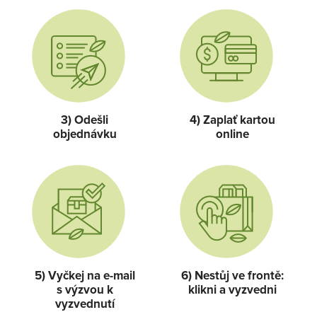
3) Odešli
4) Zaplať kartou
objednávku
online
5) Vyčkej na e-mail
6) Nestůj ve frontě:
s výzvou k
klikni a vyzvedni
vyzvednutí